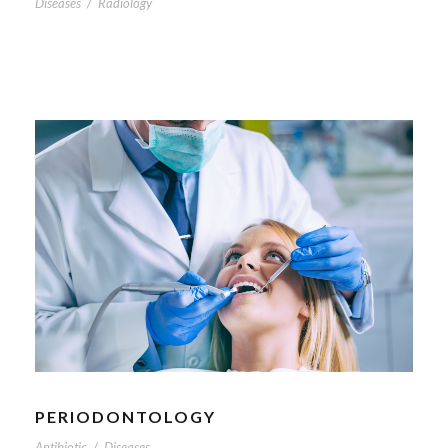
Diseases
/
Radiology
PERIODONTOLOGY
Antibiotic
/
Diseases